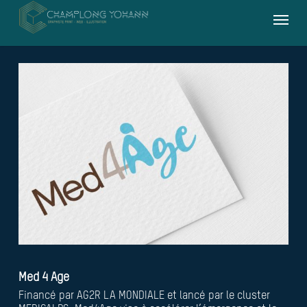
Skip
Menu
to
main
content
Med 4 Age
Financé par AG2R LA MONDIALE et lancé par le cluster