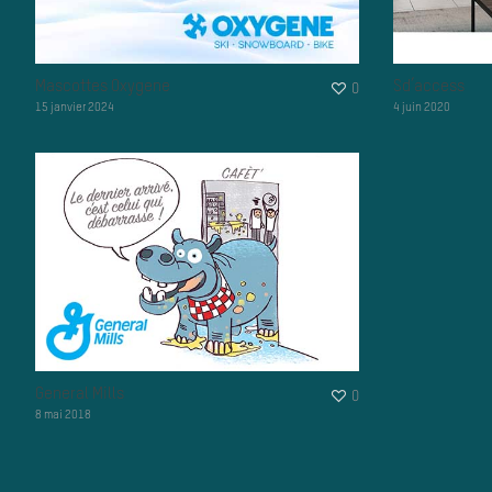
Mascottes Oxygene
Sd’access
0
15 janvier 2024
4 juin 2020
General Mills
0
8 mai 2018