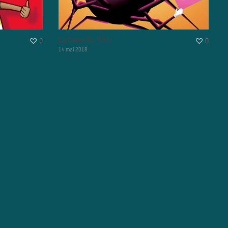
La Dame Du Web
0
0
14 mai 2018