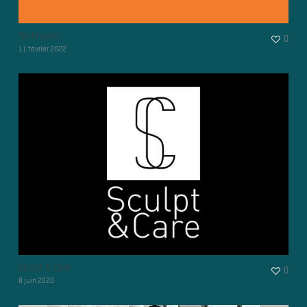
Techniplan
0
11 février 2022
Sculpt & Care
0
8 juin 2020