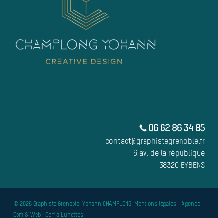
06 62 86 34 85
contact@graphistegrenoble.fr
6 av. de la république
38320 EYBENS
© 2026 Graphiste Grenoble: Yohann CHAMPLONG.
Mentions légales
- Agence
Com & Web :
Cerf à Lunettes